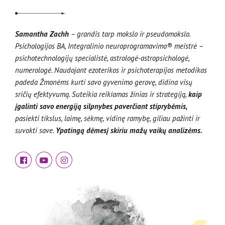
Samantha Zachh
– grandis tarp mokslo ir pseudomokslo.
Psichologijos BA, Integralinio neuroprogramavimo® meistrė –
psichotechnologijų specialistė
, astrologė-astropsichologė,
numerologė. Naudojant ezoterikos ir psichoterapijos metodikas
padeda Žmonėms kurti savo gyvenimo gerovę, didina visų
sričių efektyvumą. Suteikia reikiamas žinias ir strategiją,
kaip
įgalinti savo energiją silpnybes paverčiant stiprybėmis,
pasiekti tikslus, laimę, sėkmę, vidinę ramybę, giliau pažinti ir
suvokti save.
Ypatingą dėmesį skiriu mažų vaikų analizėms.