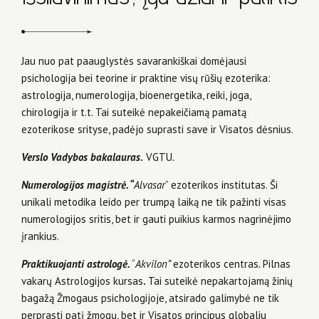
Jau nuo pat paauglystės savarankiškai domėjausi
psichologija bei teorine ir praktine visų rūšių ezoterika:
astrologija, numerologija, bioenergetika, reiki, joga,
chirologija ir t.t. Tai suteikė nepakeičiamą pamatą
ezoterikose srityse, padėjo suprasti save ir Visatos dėsnius.
Verslo Vadybos bakalauras
.
VGTU
.
Numerologijos magistrė. “
Alvasar
” ezoterikos institutas. Ši
unikali metodika leido per trumpą laiką ne tik pažinti visas
numerologijos sritis, bet ir gauti puikius karmos nagrinėjimo
įrankius.
P
raktikuojanti astrologė.
“
Akvilon”
ezoterikos centras
.
Pilnas
vakarų Astrologijos kursas
.
Tai suteikė nepakartojamą žinių
bagažą Žmogaus psichologijoje, atsirado galimybė ne tik
perprasti patį žmogų, bet ir Visatos principus globaliu