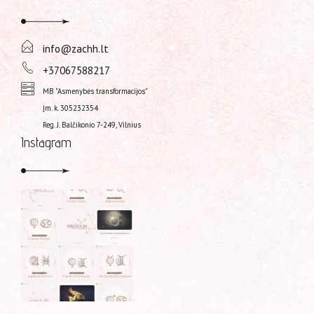
info@zachh.lt
+37067588217
MB "Asmenybės transformacijos”
Įm. k. 305232354
Reg. J. Balčikonio 7-249, Vilnius
Instagram