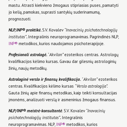
mastu. Atrasti kiekvieno žmogaus stipriasias puses, pamatyti
jo kelią, pamokas, suprasti santykių suderinamumą,
prognozuoti.
NLP, INP® praktikė.
S.V. Kovalev
“Inovacinių psichotechnologijų
institutas”
.
Integralinis neuroprogramavimas. Pagrindinės NLP,
INP®
metodikos, kurios naudojamos psichoterapijoje.
Profesionali astrologė.
“
Akvilon”
ezoterikos centras
.
Astrologų
kvalifikacijos kėlimo kursas
.
Gavau dar gilesnių astrologinių
žinių, naujų metodikų.
Astrologinė verslo ir finansų kvalifikacija
.
“
Akvilon”
ezoterikos
centras
.
Kvalifikacijos kėlimo kursas
“Verslo astrologija”.
Gauta žinių apie finansų metodikas, kaip teikti konsultacijas
įmonėms, analizuoti verslą ir asmeninius žmogaus finansus.
NLP/INP® meistrė-konsultantė
. S.V. Kovalev
“Inovacinių
psichotechnologijų institutas”
.
Integralinis
neuroprogramavimas. NLP,
INP®
metodikos, kurios