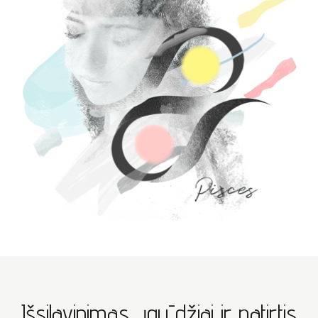
Išsilavinimas, įgūdžiai ir patirtis