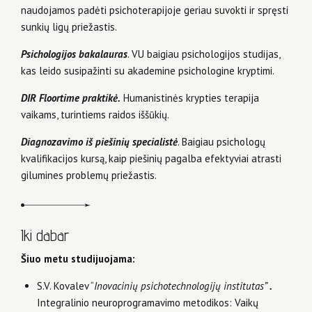
naudojamos padėti psichoterapijoje geriau suvokti ir spręsti
sunkių ligų priežastis.
Psichologijos bakalauras
. VU baigiau psichologijos studijas,
kas leido susipažinti su akademine psichologine kryptimi.
DIR Floortime praktikė.
Humanistinės krypties terapija
vaikams, turintiems raidos iššūkių.
Diagnozavimo iš piešinių specialistė
. Baigiau psichologų
kvalifikacijos kursą, kaip piešinių pagalba efektyviai atrasti
gilumines problemų priežastis.
Iki dabar
Šiuo metu studijuojama:
S.V. Kovalev “
Inovacinių psichotechnologijų institutas”
.
Integralinio neuroprogramavimo metodikos: Vaikų