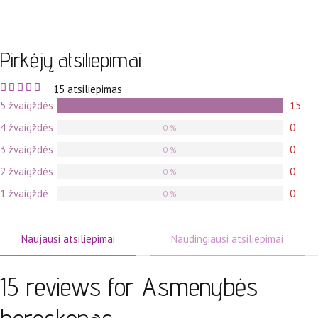
Pirkėjų atsiliepimai
15 atsiliepimas
Įvertinta
5 žvaigždės
15
100 %
5 iš 5
žvaigždučių
4 žvaigždės
0
0 %
3 žvaigždės
0
0 %
2 žvaigždės
0
0 %
1 žvaigždė
0
0 %
Naujausi atsiliepimai
Naudingiausi atsiliepimai
15 reviews for Asmenybės