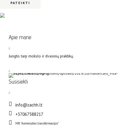
Apie mane
Jungtis tarp mokslo ir dvasinių praktikų.
Susisiekti
info@zachh.lt
+37067588217
MB "Asmenybės transformacijos”