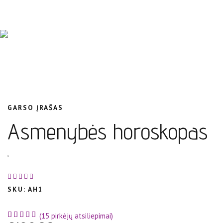
GARSO ĮRAŠAS
Asmenybės horoskopas
out of
SKU:
AH1
5
5
(
15
pirkėjų atsiliepimai)
out of