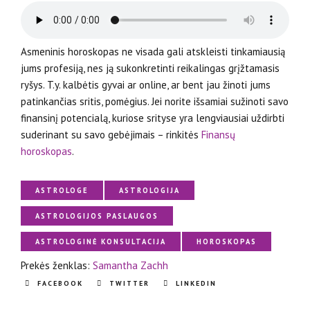
Asmeninis horoskopas ne visada gali atskleisti tinkamiausią
jums profesiją, nes ją sukonkretinti reikalingas grįžtamasis
ryšys. T.y. kalbėtis gyvai ar online, ar bent jau žinoti jums
patinkančias sritis, pomėgius. Jei norite išsamiai sužinoti savo
finansinį potencialą, kuriose srityse yra lengviausiai uždirbti
suderinant su savo gebėjimais – rinkitės
Finansų
horoskopas
.
ASTROLOGE
ASTROLOGIJA
ASTROLOGIJOS PASLAUGOS
ASTROLOGINĖ KONSULTACIJA
HOROSKOPAS
Prekės ženklas:
Samantha Zachh
FACEBOOK
TWITTER
LINKEDIN