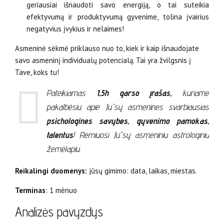
geriausiai išnaudoti savo energiją, o tai suteikia
efektyvumą ir produktyvumą gyvenime, tolina įvairius
negatyvius įvykius ir nelaimes!
Asmeninė sėkmė priklauso nuo to, kiek ir kaip išnaudojate
savo asmeninį individualų potencialą. Tai yra žvilgsnis į
Tave, koks tu!
Pateikiamas
1,5h garso įrašas,
kuriame
pakalbėsiu apie Jūsų asmenines svarbiausias
psichologines savybes, gyvenimo pamokas,
talentus
! Remiuosi Jūsų asmeniniu astrologiniu
žemėlapiu.
Reikalingi duomenys:
jūsų gimimo: data, laikas, miestas.
Terminas
: 1 mėnuo
Analizės pavyzdys