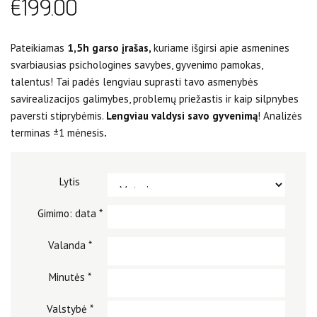
€
199.00
Pateikiamas
1,5h garso įrašas,
kuriame išgirsi apie asmenines
svarbiausias psichologines savybes, gyvenimo pamokas,
talentus! Tai padės lengviau suprasti tavo asmenybės
savirealizacijos galimybes, problemų priežastis ir kaip silpnybes
paversti stiprybėmis.
Lengviau valdysi savo gyvenimą
! Analizės
terminas ±1 mėnesis
.
Lytis
Gimimo: data
*
Valanda
*
Minutės
*
Valstybė
*