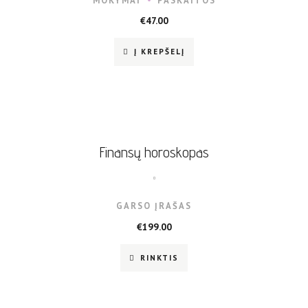
MOKYMAI
PASKAITOS
€
47.00
Į KREPŠELĮ
Finansų horoskopas
GARSO ĮRAŠAS
€
199.00
RINKTIS