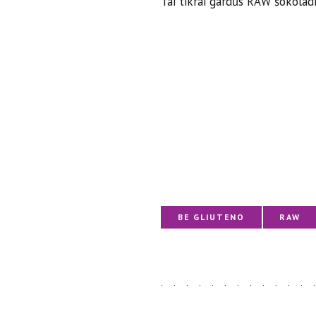
Tai tikrai gardūs RAW šokoladi
BE GLIUTENO
RAW