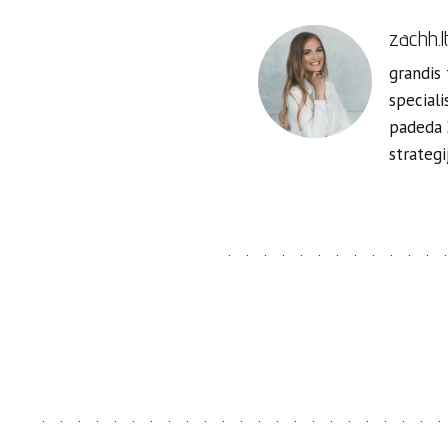
zachh.l
grandis
speciali
padeda Ž
strategi