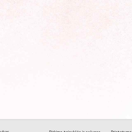
i
Instagram
@zachh.lt
067588217
smenybės transformacijos”
. 305232354
. Balčikonio 7-249, Vilnius
Pirkimo taisyklės ir sąlygos
Pristatymo 