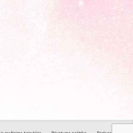
Facebook
ir grąžinimo taisyklės
Privatumo politika
Paskyra