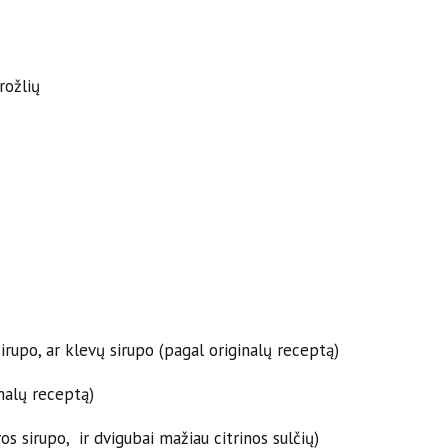
rožlių
rupo, ar klevų sirupo (pagal originalų receptą)
inalų receptą)
s sirupo, ir dvigubai mažiau citrinos sulčių)