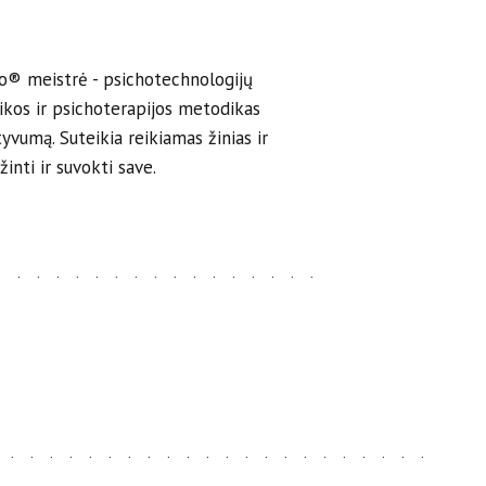
o® meistrė - psichotechnologijų
ikos ir psichoterapijos metodikas
vumą. Suteikia reikiamas žinias ir
inti ir suvokti save.