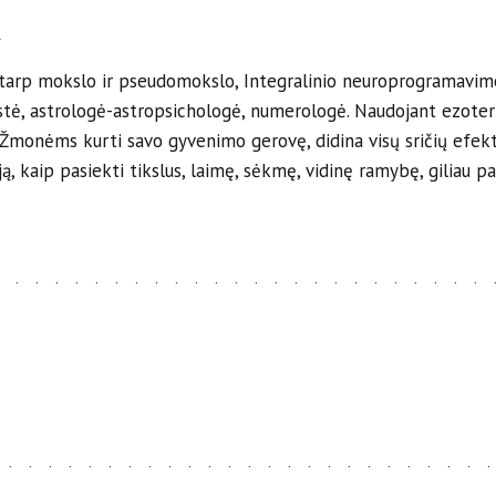
t
 tarp mokslo ir pseudomokslo, Integralinio neuroprogramavim
stė, astrologė-astropsichologė, numerologė. Naudojant ezoter
monėms kurti savo gyvenimo gerovę, didina visų sričių efekty
ją, kaip pasiekti tikslus, laimę, sėkmę, vidinę ramybę, giliau paž