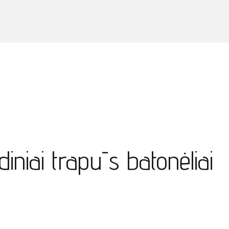
iniai trapūs batonėliai