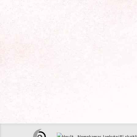
Apie mane
Susisiekt
Jungtis tarp mokslo ir dvasinių praktikų.
info
+37
MB "A
Įm. k
Reg. J