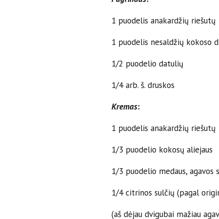
1 puodelis anakardžių riešutų
1 puodelis nesaldžių kokoso d
1/2 puodelio datulių
1/4 arb. š. druskos
Kremas
:
1 puodelis anakardžių riešutų
1/3 puodelio kokosų aliejaus
1/3 puodelio medaus, agavos si
1/4 citrinos sulčių (pagal orig
(aš dėjau dvigubai mažiau agavo