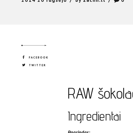
2014 20 rugsėjo
by zachh.lt
0
FACEBOOK
TWITTER
RAW šokolad
Ingredientai
Pagrindas
: