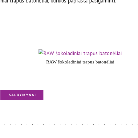
niai trapūs batonėliai, kuriuos paprasta pasigaminti.
RAW šokoladiniai trapūs batonėliai
SALDYMYNAI