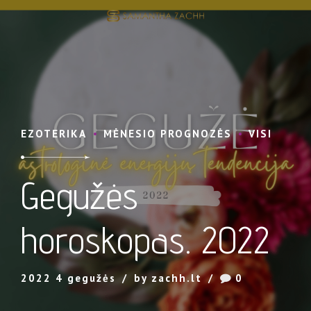
EZOTERIKA
MĖNESIO PROGNOZĖS
VISI
Gegužės
horoskopas. 2022
2022 4 gegužės
by zachh.lt
0