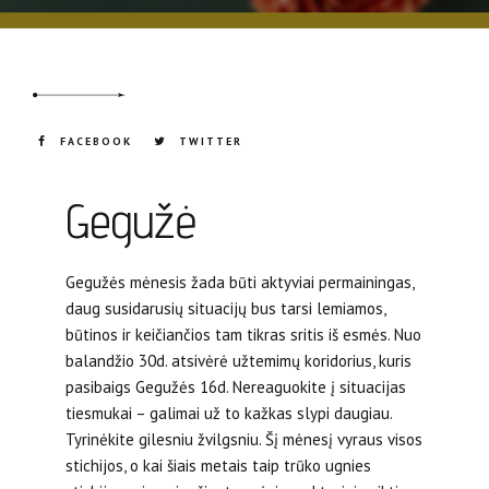
FACEBOOK
TWITTER
Gegužė
Gegužės mėnesis žada būti aktyviai permainingas,
daug susidarusių situacijų bus tarsi lemiamos,
būtinos ir keičiančios tam tikras sritis iš esmės. Nuo
balandžio 30d. atsivėrė užtemimų koridorius, kuris
pasibaigs Gegužės 16d. Nereaguokite į situacijas
tiesmukai – galimai už to kažkas slypi daugiau.
Tyrinėkite gilesniu žvilgsniu. Šį mėnesį vyraus visos
stichijos, o kai šiais metais taip trūko ugnies