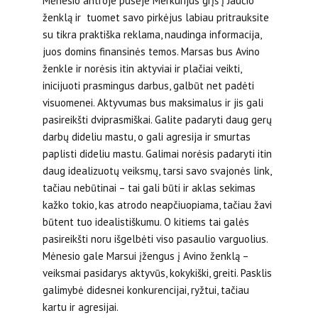
Mėnesio antroje pusėje Merkurijus grįš į Jaučio
ženklą ir tuomet savo pirkėjus labiau pritrauksite
su tikra praktiška reklama, naudinga informacija,
juos domins finansinės temos. Marsas bus Avino
ženkle ir norėsis itin aktyviai ir plačiai veikti,
inicijuoti prasmingus darbus, galbūt net padėti
visuomenei. Aktyvumas bus maksimalus ir jis gali
pasireikšti dviprasmiškai. Galite padaryti daug gerų
darbų dideliu mastu, o gali agresija ir smurtas
paplisti dideliu mastu. Galimai norėsis padaryti itin
daug idealizuotų veiksmų, tarsi savo svajonės link,
tačiau nebūtinai – tai gali būti ir aklas sekimas
kažko tokio, kas atrodo neapčiuopiama, tačiau žavi
būtent tuo idealistiškumu. O kitiems tai galės
pasireikšti noru išgelbėti viso pasaulio varguolius.
Mėnesio gale Marsui įžengus į Avino ženklą –
veiksmai pasidarys aktyvūs, kokykiški, greiti. Pasklis
galimybė didesnei konkurencijai, ryžtui, tačiau
kartu ir agresijai.