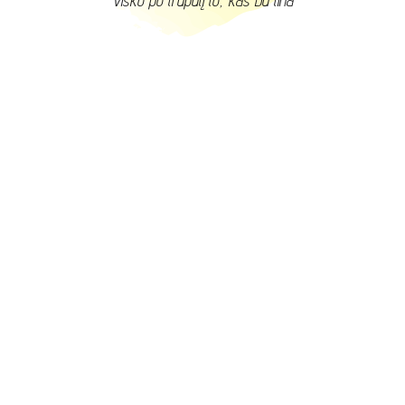
Visko po truputį to, kas būtina