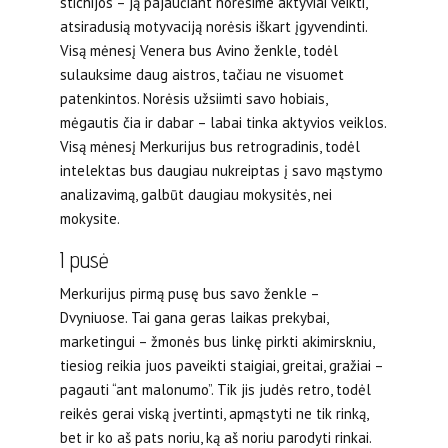
stichijos – ją pajaučiant norėsime aktyviai veikti,
atsiradusią motyvaciją norėsis iškart įgyvendinti.
Visą mėnesį Venera bus Avino ženkle, todėl
sulauksime daug aistros, tačiau ne visuomet
patenkintos. Norėsis užsiimti savo hobiais,
mėgautis čia ir dabar – labai tinka aktyvios veiklos.
Visą mėnesį Merkurijus bus retrogradinis, todėl
intelektas bus daugiau nukreiptas į savo mąstymo
analizavimą, galbūt daugiau mokysitės, nei
mokysite.
I pusė
Merkurijus pirmą pusę bus savo ženkle –
Dvyniuose. Tai gana geras laikas prekybai,
marketingui – žmonės bus linkę pirkti akimirskniu,
tiesiog reikia juos paveikti staigiai, greitai, gražiai –
pagauti “ant malonumo”. Tik jis judės retro, todėl
reikės gerai viską įvertinti, apmąstyti ne tik rinką,
bet ir ko aš pats noriu, ką aš noriu parodyti rinkai.