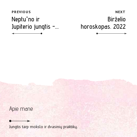
PREVIOUS
NEXT
Neptūno ir
Birželio
Jupiterio jungtis -
horoskopas. 2022
ar mes
paskęsime?
Apie mane
Jungtis tarp mokslo ir dvasinių praktikų.