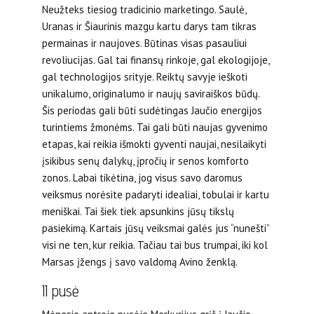
Neužteks tiesiog tradicinio marketingo. Saulė,
Uranas ir Šiaurinis mazgu kartu darys tam tikras
permainas ir naujoves. Būtinas visas pasauliui
revoliucijas. Gal tai finansų rinkoje, gal ekologijoje,
gal technologijos srityje. Reiktų savyje ieškoti
unikalumo, originalumo ir naujų saviraiškos būdų.
Šis periodas gali būti sudėtingas Jaučio energijos
turintiems žmonėms. Tai gali būti naujas gyvenimo
etapas, kai reikia išmokti gyventi naujai, nesilaikyti
įsikibus senų dalykų, įpročių ir senos komforto
zonos. Labai tikėtina, jog visus savo daromus
veiksmus norėsite padaryti idealiai, tobulai ir kartu
meniškai. Tai šiek tiek apsunkins jūsų tikslų
pasiekimą. Kartais jūsų veiksmai galės jus “nunešti”
visi ne ten, kur reikia. Tačiau tai bus trumpai, iki kol
Marsas įžengs į savo valdomą Avino ženklą.
II pusė