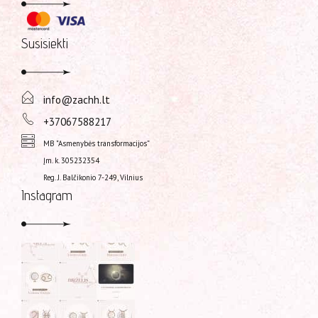
Susisiekti
info@zachh.lt
+37067588217
MB "Asmenybės transformacijos”
Įm. k. 305232354
Reg. J. Balčikonio 7-249, Vilnius
Instagram