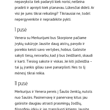
nepavyksta tiek padaryti kiek norisi, neišeina
pradėti ir aprėpti kiek planavau. Lūkesčiai dideli. Ar
visi jie jums tikrai reikalingi? Tikriausiai ne, todėl
nepergyvenkite ir nepradėkite pykti.
I pusė
Venera su Merkurijumi bus Skorpione pačiame
įvykių sukūryje. Jausite daug aistrų, pavydo ir
poreikio keisti savo vertybes, hobius. Galėsite
sakyti tiesą, nesvarbu, kad ji bus žeidžianti, skaudi
ir karti. Tiesiog sakote ir viskas. Jei kiti įsižeidžia –
tai jų įrankis giliau save panarplioti. Nes to šį
mėnesį tikrai reikia.
II pusė
Merkurijus ir Venera pereis į Šaulio ženklą, nutols
nuo Saulės. Pasinervavę ir panervavę kitus jau
galėsite daugiau atrasti prasmingų žodžių,
filosofinių idėjų ir jas transliuoti kitiems. Jausite