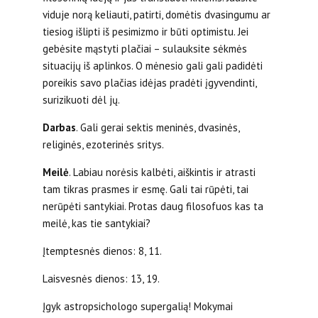
viduje norą keliauti, patirti, domėtis dvasingumu ar
tiesiog išlipti iš pesimizmo ir būti optimistu. Jei
gebėsite mąstyti plačiai – sulauksite sėkmės
situacijų iš aplinkos. O mėnesio gali gali padidėti
poreikis savo plačias idėjas pradėti įgyvendinti,
surizikuoti dėl jų.
Darbas
. Gali gerai sektis meninės, dvasinės,
religinės, ezoterinės sritys.
Meilė
. Labiau norėsis kalbėti, aiškintis ir atrasti
tam tikras prasmes ir esmę. Gali tai rūpėti, tai
nerūpėti santykiai. Protas daug filosofuos kas ta
meilė, kas tie santykiai?
Įtemptesnės dienos: 8, 11.
Laisvesnės dienos: 13, 19.
Įgyk astropsichologo supergalią! Mokymai