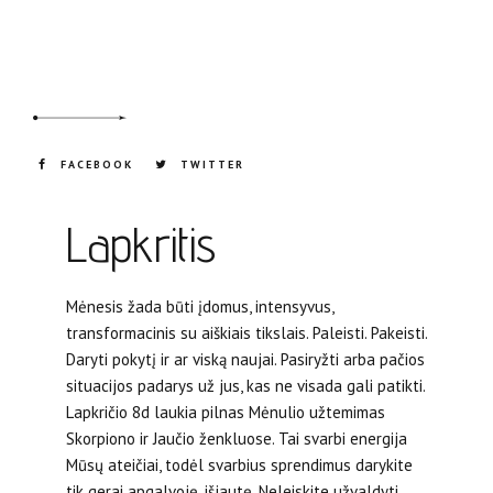
FACEBOOK
TWITTER
Lapkritis
Mėnesis žada būti įdomus, intensyvus,
transformacinis su aiškiais tikslais. Paleisti. Pakeisti.
Daryti pokytį ir ar viską naujai. Pasiryžti arba pačios
situacijos padarys už jus, kas ne visada gali patikti.
Lapkričio 8d laukia pilnas Mėnulio užtemimas
Skorpiono ir Jaučio ženkluose. Tai svarbi energija
Mūsų ateičiai, todėl svarbius sprendimus darykite
tik gerai apgalvoję, išjautę. Neleiskite užvaldyti