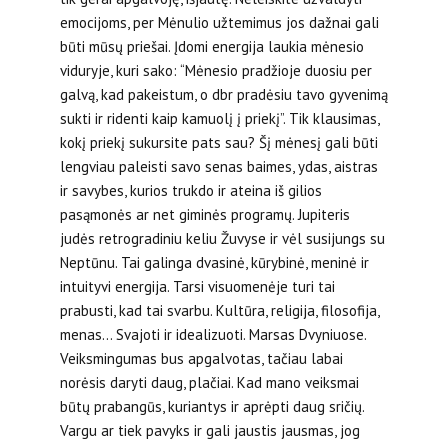
emocijoms, per Mėnulio užtemimus jos dažnai gali
būti mūsų priešai. Įdomi energija laukia mėnesio
viduryje, kuri sako: “Mėnesio pradžioje duosiu per
galvą, kad pakeistum, o dbr pradėsiu tavo gyvenimą
sukti ir ridenti kaip kamuolį į priekį”. Tik klausimas,
kokį priekį sukursite pats sau? Šį mėnesį gali būti
lengviau paleisti savo senas baimes, ydas, aistras
ir savybes, kurios trukdo ir ateina iš gilios
pasąmonės ar net giminės programų. Jupiteris
judės retrogradiniu keliu Žuvyse ir vėl susijungs su
Neptūnu. Tai galinga dvasinė, kūrybinė, meninė ir
intuityvi energija. Tarsi visuomenėje turi tai
prabusti, kad tai svarbu. Kultūra, religija, filosofija,
menas… Svajoti ir idealizuoti. Marsas Dvyniuose.
Veiksmingumas bus apgalvotas, tačiau labai
norėsis daryti daug, plačiai. Kad mano veiksmai
būtų prabangūs, kuriantys ir aprėpti daug sričių.
Vargu ar tiek pavyks ir gali jaustis jausmas, jog