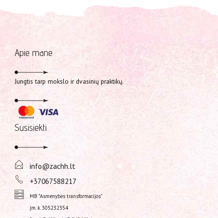
Apie mane
Jungtis tarp mokslo ir dvasinių praktikų.
Susisiekti
info@zachh.lt
+37067588217
MB "Asmenybės transformacijos”
Įm. k. 305232354