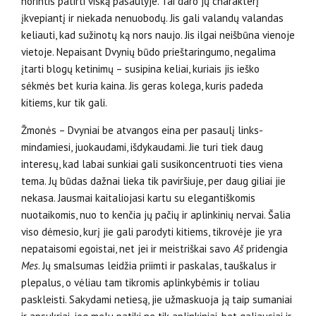
norintis patirti viską pasaulyje. Tai daro jų charakterį
įkvepiantį ir niekada nenuobodų. Jis gali valandų valandas
keliauti, kad suži­notų ką nors naujo. Jis ilgai neišbūna vienoje
vietoje. Nepaisant Dvynių būdo prieštaringumo, negalima
įtarti blogų ketinimų – susipina keliai, kuriais jis ieško
sėkmės bet kuria kaina. Jis geras kolega, kuris padeda
kitiems, kur tik gali.
Žmonės – Dvyniai be atvangos eina per pasaulį links­
mindamiesi, juokaudami, išdykaudami. Jie turi tiek daug
interesų, kad labai sunkiai gali susikoncentruoti ties viena
tema. Jų būdas dažnai lieka tik paviršiuje, per daug giliai jie
nekasa. Jausmai kaitaliojasi kartu su elegantiškomis
nuotaikomis, nuo to kenčia jų pačių ir aplinkinių nervai. Šalia
viso dėmesio, kurį jie gali parodyti kitiems, tikrovėje jie yra
nepa­taisomi egoistai, net jei ir meistriškai savo
Aš
pridengia
Mes
. Jų smalsumas leidžia priimti ir paskalas, tauškalus ir
plepalus, o vėliau tam tikromis aplinkybėmis ir toliau
paskleisti. Sakydami netiesą, jie užmaskuoja ją taip sumaniai