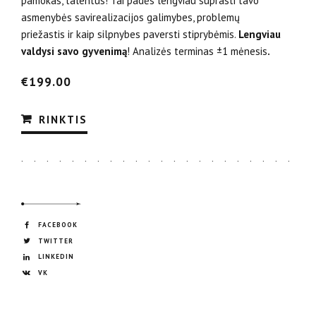
pamokas, talentus! Tai padės lengviau suprasti tavo
asmenybės savirealizacijos galimybes, problemų
priežastis ir kaip silpnybes paversti stiprybėmis.
Lengviau
valdysi savo gyvenimą
! Analizės terminas ±1 mėnesis
.
€
199.00
RINKTIS
FACEBOOK
TWITTER
LINKEDIN
VK