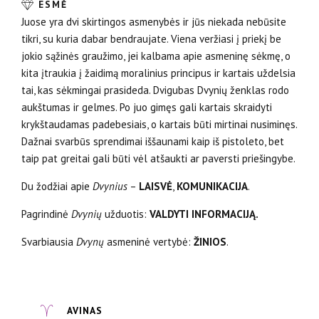
ESMĖ
Juose yra dvi skirtingos asmenybės ir jūs niekada nebūsite
tikri, su kuria dabar bendraujate. Viena veržiasi į priekį be
jokio sąžinės graužimo, jei kalbama apie asmeninę sėkmę, o
kita įtraukia į žaidimą moralinius principus ir kartais uždelsia
tai, kas sėkmingai prasideda. Dvigubas Dvynių ženklas rodo
aukštumas ir gelmes. Po juo gimęs gali kartais skraidyti
krykštaudamas padebesiais, o kartais būti mirtinai nusiminęs.
Dažnai svarbūs sprendimai iššaunami kaip iš pistoleto, bet
taip pat greitai gali būti vėl atšaukti ar paversti priešingybe.
Du žodžiai apie
Dvynius
–
LAISVĖ
,
KOMUNIKACIJA
.
Pagrindinė
Dvynių
užduotis:
VALDYTI INFORMACIJĄ.
Svarbiausia
Dvynų
asmeninė vertybė:
ŽINIOS
.
AVINAS