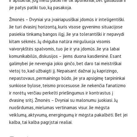
ir apsukriai, jog melu patiki ne tik aplinkiniai, bet galiausiai ir
jie patys patiki tuo, ką pasakoja.
Žmonės – Dvyniai yra įvairiapusiškai įdomūs ir inteli­gentiški.
Jie turi dvasinį horizontą, kuris visose gyvenimo situacijose
pasiekia tinkamą bangos ilgį. Jie yra toleran­tiški ir nepavydi
kitam sėkmės. Jų dviguba natūra mirgu­liuoja visomis
vaivorykštės spalvomis, tuo jie ir yra įdomūs. Jie yra labai
komunikabilūs, diskusijos – jiems duona kasdieninė. Esant
galimybei jie nevengia jokio ginčo, bet daro tai meistriškai
vietoj to, kad užbaigti jį. Nepaisant dažnai jų kaprizingo,
nepastovaus, permainingo būdo, jie yra apsigimę tarpininkai
sunkiose bylose, teismo procesuose. Jie nekenčia fanatizmo
ir norėtų verčiau perkelti priešingumus ir kontrastus į
dvasinę sritį. Žmonės – Dvyniai su malonumu juokiasi. Jų
nuošir­dumas, mielumas vertinamas visur. Jie mėgsta
veiklumą, aktyvumą, energingumą ir mėgsta pakalbėti. Bet jei
kalba, tai kalba pagrįstai realiai.