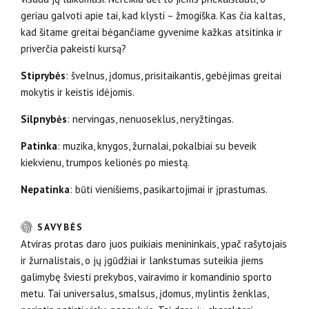
geriau galvoti apie tai, kad klysti – žmogiška. Kas čia kaltas,
kad šitame greitai bė­gančiame gyvenime kažkas atsitinka ir
priverčia pakeisti kursą?
Stiprybės
: švelnus, įdomus, prisitaikantis, gebėjimas greitai
mokytis ir keistis idėjomis.
Silpnybės
: nervingas, nenuoseklus, neryžtingas.
Patinka
: muzika, knygos, žurnalai, pokalbiai su beveik
kiekvienu, trumpos kelionės po miestą.
Nepatinka
: būti vienišiems, pasikartojimai ir įprastumas.
SAVYBĖS
Atviras protas daro juos puikiais menininkais, ypač rašytojais
ir žurnalistais, o jų įgūdžiai ir lankstumas suteikia jiems
galimybę šviesti prekybos, vairavimo ir komandinio sporto
metu. Tai universalus, smalsus, įdomus, mylintis ženklas,