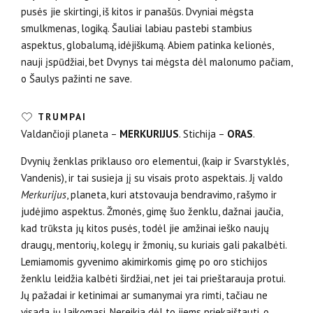
pusės jie skirtingi, iš kitos ir panašūs. Dvyniai mėgsta
smulkmenas, logiką. Šauliai labiau pastebi stambius
aspektus, globalumą, idėjiškumą. Abiem patinka kelionės,
nauji įspūdžiai, bet Dvynys tai mėgsta dėl malonumo pačiam,
o Šaulys pažinti ne save.
TRUMPAI
Valdančioji planeta –
MERKURIJUS
. Stichija –
ORAS
.
Dvynių ženklas priklauso oro elementui, (kaip ir Svarstyklės,
Vandenis), ir tai susieja jį su visais proto aspektais. Jį valdo
Merkurijus
, planeta, kuri atstovauja bendravimo, rašymo ir
judėjimo aspektus. Žmonės, gimę šuo ženklu, dažnai jaučia,
kad trūksta jų kitos pusės, todėl jie amžinai ieško naujų
draugų, mentorių, kolegų ir žmonių, su kuriais gali pakalbėti.
Lemiamomis gyvenimo akimirkomis gimę po oro stichijos
ženklu leidžia kalbėti širdžiai, net jei tai prieštarauja protui.
Jų pažadai ir ketinimai ar sumany­mai yra rimti, tačiau ne
visada jų laikomasi. Nereikia dėl to jiems priekaištauti, o