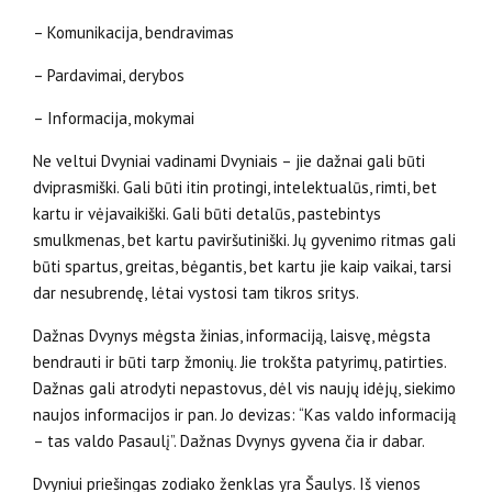
– Komunikacija, bendravimas
– Pardavimai, derybos
– Informacija, mokymai
Ne veltui Dvyniai vadinami Dvyniais – jie dažnai gali būti
dviprasmiški. Gali būti itin protingi, intelektualūs, rimti, bet
kartu ir vėjavaikiški. Gali būti detalūs, pastebintys
smulkmenas, bet kartu paviršutiniški. Jų gyvenimo ritmas gali
būti spartus, greitas, bėgantis, bet kartu jie kaip vaikai, tarsi
dar nesubrendę, lėtai vystosi tam tikros sritys.
Dažnas Dvynys mėgsta žinias, informaciją, laisvę, mėgsta
bendrauti ir būti tarp žmonių. Jie trokšta patyrimų, patirties.
Dažnas gali atrodyti nepastovus, dėl vis naujų idėjų, siekimo
naujos informacijos ir pan. Jo devizas: “Kas valdo informaciją
– tas valdo Pasaulį”. Dažnas Dvynys gyvena čia ir dabar.
Dvyniui priešingas zodiako ženklas yra Šaulys. Iš vienos