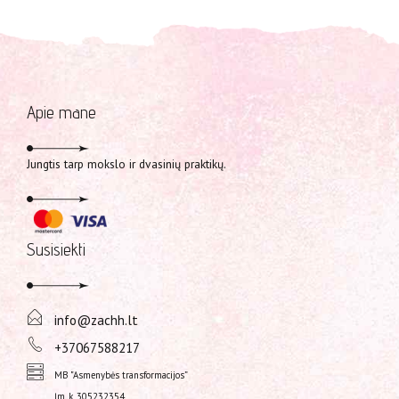
Apie mane
Jungtis tarp mokslo ir dvasinių praktikų.
Susisiekti
info@zachh.lt
+37067588217
MB "Asmenybės transformacijos”
Įm. k. 305232354