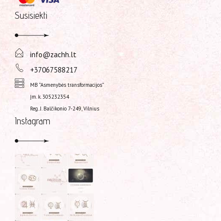
Susisiekti
info@zachh.lt
+37067588217
MB "Asmenybės transformacijos”
Įm. k. 305232354
Reg. J. Balčikonio 7-249, Vilnius
Instagram