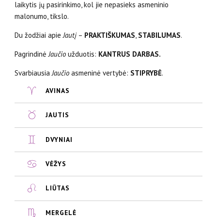
laikytis jų pasirinkimo, kol jie nepasieks asmeninio
malonumo, tikslo.
Du žodžiai apie
Jautį
–
PRAKTIŠKUMAS
,
STABILUMAS
.
Pagrindinė
Jaučio
užduotis:
KANTRUS DARBAS.
Svarbiausia
Jaučio
asmeninė vertybė:
STIPRYBĖ
.
AVINAS
JAUTIS
DVYNIAI
VĖŽYS
LIŪTAS
MERGELĖ