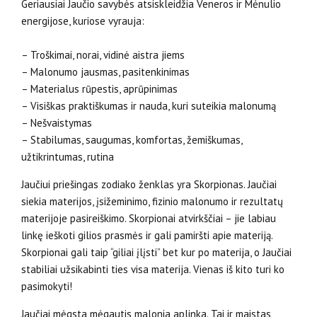
Geriausiai Jaučio savybės atsiskleidžia Veneros ir Mėnulio
energijose, kuriose vyrauja:
– Troškimai, norai, vidinė aistra jiems
– Malonumo jausmas, pasitenkinimas
– Materialus rūpestis, aprūpinimas
– Visiškas praktiškumas ir nauda, kuri suteikia malonumą
– Nešvaistymas
– Stabilumas, saugumas, komfortas, žemiškumas,
užtikrintumas, rutina
Jaučiui priešingas zodiako ženklas yra Skorpionas. Jaučiai
siekia materijos, įsižeminimo, fizinio malonumo ir rezultatų
materijoje pasireiškimo. Skorpionai atvirkščiai – jie labiau
linkę ieškoti gilios prasmės ir gali pamiršti apie materiją.
Skorpionai gali taip “giliai įlįsti” bet kur po materija, o Jaučiai
stabiliai užsikabinti ties visa materija. Vienas iš kito turi ko
pasimokyti!
Jaučiai mėgsta mėgautis malonia aplinka. Tai ir maistas,