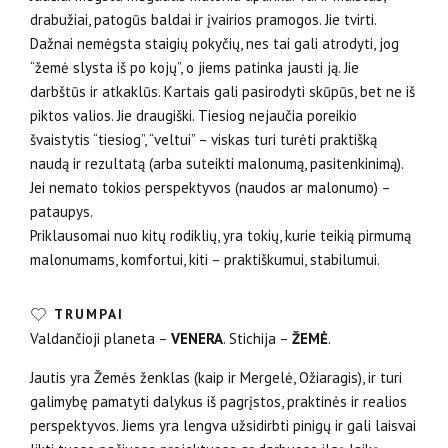
drabužiai, patogūs baldai ir įvairios pramogos. Jie tvirti.
Dažnai nemėgsta staigių pokyčių, nes tai gali atrodyti, jog
“žemė slysta iš po kojų”, o jiems patinka jausti ją. Jie
darbštūs ir atkaklūs. Kartais gali pasirodyti skūpūs, bet ne iš
piktos valios. Jie draugiški. Tiesiog nejaučia poreikio
švaistytis “tiesiog”, “veltui” – viskas turi turėti praktišką
naudą ir rezultatą (arba suteikti malonumą, pasitenkinimą).
Jei nemato tokios perspektyvos (naudos ar malonumo) –
pataupys.
Priklausomai nuo kitų rodiklių, yra tokių, kurie teikią pirmumą
malonumams, komfortui, kiti – praktiškumui, stabilumui.
TRUMPAI
Valdančioji planeta –
VENERA
. Stichija –
ŽEMĖ
.
Jautis yra Žemės ženklas (kaip ir Mergelė, Ožiaragis), ir turi
galimybę pamatyti dalykus iš pagrįstos, praktinės ir realios
perspektyvos. Jiems yra lengva užsidirbti pinigų ir gali laisvai