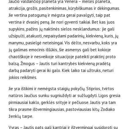
Jaučio valdančioji planeta yra Venera – meilės planeta,
atrakcija, grožis, pasitenkinimas, kūrybiškumas ir dėkingumas.
Jie vertina patogumą ir mėgsta gerai pavalgyti, taip pat
vertina ir dvasinį peną. Jie nori gyventi taikiai. Bet kas juos
supykins, pažins jų naktinės sielos nesklandumus: jie gali
užsipulti, atakuoti, nepaisy­dami padarinių, kiekvieną, kuris, jų
manymu, pasielgė neteisingai. Vis dėlto, nesvarbu, koks yra
jų galimas emocinis iššūkis, šie asmenys gali bet kokioje
chaotiškoje ir nesveikoje situacijoje pateikti praktinį proto
balsą. Žmogus – Jautis turi kantrybės kiekvieną pradėtą
darbą padaryti gerai iki galo. Kiek laiko tai užtruks, neturi
jokios reikšmės.
Jie yra ištikimi ir nemėgsta staigių pokyčių. Stiprios, tvirtos
natūros Jaučius sunku sugniuždyti ar sužlugdyti. Ligos gresia
pirmiausiai kaklo, gerklės srityje ir pečiuose. Jautis yra tam
tikra prasme ištvermingiausias, pastoviausias kitų Zodiako
ženklų tarpe.
Vyras – Jautis pats gali kantriai ir ištvermingai susido­roti su