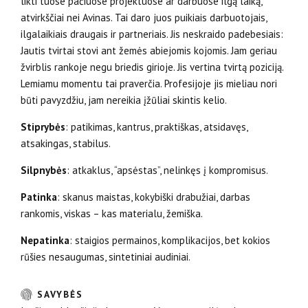
likti tuose pačiuose projektuose ar darbuose ilgą laiką,
atvirkščiai nei Avinas. Tai daro juos puikiais darbuotojais,
ilgalaikiais draugais ir partneriais. Jis neskraido padebesiais:
Jautis tvirtai stovi ant žemės abiejomis kojomis. Jam geriau
žvirblis rankoje negu briedis girioje. Jis vertina tvirtą poziciją.
Lemiamu momentu tai praverčia. Profesijoje jis mieliau nori
būti pavyzdžiu, jam nereikia įžūliai skintis kelio.
Stiprybės
: patikimas, kantrus, praktiškas, atsidavęs,
atsakingas, stabilus.
Silpnybės
: atkaklus, “apsėstas”, nelinkęs į kompromisus.
Patinka
: skanus maistas, kokybiški drabužiai, darbas
rankomis, viskas – kas materialu, žemiška.
Nepatinka
: staigios permainos, komplikacijos, bet kokios
rūšies nesaugumas, sintetiniai audiniai.
SAVYBĖS