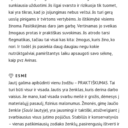
sunkiausia užduotimi. Jis ilgai svarsto ir rizikuoja tik tuomet,
kai yra tikras, kad jo įsijungimas nebus veltui. Jis turi gerą
uoslę pinigams ir tvirtoms vertybėms. Jo ištikimybė visiems
žinoma. Pasitikėjimas daro jam garbę. Vertinamas jo sveikas
žmogaus protas ir praktiš­kas suvokimas. Jis atrodo tarsi
flegmatikas, tačiau tai visai kas kita: žmogus, kuris žino, ko
nori. Ir todėl jis pasiekia daug daugiau negu kokie
nutrūktgalviai, pamirštantys laiku apsaugoti savo sėkmę,
kaip pvz Avinas.
ESMĖ
Jautį galima apibūdinti vienu žodžiu – PRAKTIŠKUMAS. Tai
turi būti visur ir visada. Jautis yra ženklas, kuris derina darbo
vaisius. Jie mano, kad visada svarbu meilė ir grožis, dėmesys į
materialųjį pasaulį, fizinius malonumus. Žmonės, gimę Jaučio
ženkle (
Saulė
Jautyje), yra jausmingi ir taktiški, atsižvelgiant į
svarbiausius visus jutimo pojūčius. Stabilūs ir konservatyvūs
– vienas patikimiausių zodiako ženklų, pasirengusių ištverti ir